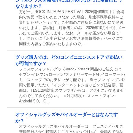
なりますか？
万が一、ROCK IN JAPAN FESTIVAL 2026開催期間中に会場
内でお受け取りいただけなかった場合、別途事務手数料をご
負担いただいたうえで、ご登録のご住所宛に着払いにて発送
いたします。 詳細は、対象者にのみ、2026年10月中旬にメー
ルにてご案内いたします。なお、メールが届かない場合で
も、同時期に「お申込状況／お客さま情報照会」ページにて
同様の内容をご案内いたしますので、...
グッズ購入では、どのコンビニエンスストアで支払い
が可能ですか？
フェスオフィシャルグッズやrockin'star★商品のご注文では、
セブン-イレブン/ローソン/ファミリーマート/セイコーマート/
ミニストップでのお支払いが可能です。 ※セブン-イレブン店
頭で提示いただく「インターネットショッピング払込票」画
面は、TLS1.2未対応のブラウザからは、アクセスができませ
んのでご了承ください。 ＜対応環境＞ スマートフォン：
Android 5.0、iO...
オフィシャルグッズモバイルオーダーとはなんです
か？
オフィシャルグッズモバイルオーダーは、フェスティバルご
来場当日の受付時間内にご注文いただければ、会場内で商品