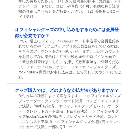
ずにお持ちください。（1）身分証明書の原本（免許証、マイ
ナンバーカードなど。コピーや写真は不可。有効な身分証明
書の詳細はこちら）をご持参ください。（2）受取用QRコー
ド【受取...
オフィシャルグッズの申し込みをするためには会員登
録が必要ですか？
はい。過去にフェスティバルのチケット申込等で会員登録さ
れている方や「Jフェス」アプリの会員登録をしている方は、
そちらのアカウントをご利用いただけます。上記アカウント
をお持ちでない場合は、注文手続き途中のログイン画面で
「新規会員登録はこちら」を押して必要事項をご登録くださ
い。フェスティバルチケット、フェスオフィシャルグッズ、
rockin'star★商品のお申し込みは、全て同じアカウントにてご
利...
グッズ購入では、どのような支払方法がありますか？
受付方法の種類によって異なります。 ・オフィシャルグッズ
プレオーダー：クレジットカード決済、コンビニエンススト
ア決済、PayPay決済 ・オフィシャルグッズモバイルオーダ
ー：クレジットカード決済、PayPay決済 ・オフィシャルグ
ッズ/rockin'star★通信販売：クレジットカード決済、コンビ
ニエンスストア決済 ・オフィシャルグッズ会場販売：クレジ
ットカード決済、一部のQRコード...