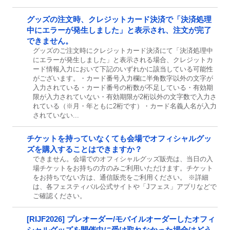
グッズの注文時、クレジットカード決済で「決済処理
中にエラーが発生しました」と表示され、注文が完了
できません。
グッズのご注文時にクレジットカード決済にて「決済処理中
にエラーが発生しました」と表示される場合、クレジットカ
ード情報入力において下記のいずれかに該当している可能性
がございます。・カード番号入力欄に半角数字以外の文字が
入力されている・カード番号の桁数が不足している・有効期
限が入力されていない・有効期限が2桁以外の文字数で入力さ
れている（※月・年ともに2桁です）・カード名義人名が入力
されていない...
チケットを持っていなくても会場でオフィシャルグッ
ズを購入することはできますか？
できません。会場でのオフィシャルグッズ販売は、当日の入
場チケットをお持ちの方のみご利用いただけます。チケット
をお持ちでない方は、通信販売をご利用ください。 ※詳細
は、各フェスティバル公式サイトや「Jフェス」アプリなどで
ご確認ください。
[RIJF2026] プレオーダー/モバイルオーダーしたオフィ
シャルグッズを開催中に受け取れなかった場合はどう