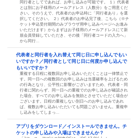
同行者としてであれば、お申し込みが可能です。 １）代表者
とは別にお子様用のメールアドレス（人数分）をご用意くだ
さい。そのうえで、代表者のお申込時に「同行者あり」を選
択してください。 ２）代表者のお申込完了後、こちら（※チ
ケット申込受付期間のみブラウザ用申し込みページへお進み
いただけます）からまずはお子様用のメールアドレスにて新
規会員登録していただき、その後「同行者コードの入力へ」
から同行...
代表者と同行者を入れ替えて同じ日に申し込んでもい
いですか？／同行者として同じ日に何度か申し込んで
もいいですか？
重複する日程に複数回お申し込みいただくことは一律禁止で
す。同一日への複数回のお申し込みは当選確率を上げるため
の行為となり、公平性に影響がございますため、代表者・同
行者に関わらず、同一日への重複でのお申し込みが確認され
た場合、すべてのお申し込みを無効とさせていただく場合が
ございます。日程の重複しない別日へのお申し込みであれ
ば、複数お申し込みいただいても問題ございません。重複申
し込みをしてしまっ...
アプリをダウンロード／インストールできません。チ
ケットの申し込みや入場はできませんか？