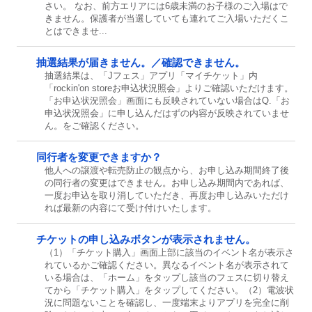
さい。 なお、前方エリアには6歳未満のお子様のご入場はで
きません。保護者が当選していても連れてご入場いただくこ
とはできませ...
抽選結果が届きません。／確認できません。
抽選結果は、「Jフェス」アプリ「マイチケット」内
「rockin'on storeお申込状況照会」よりご確認いただけます。
「お申込状況照会」画面にも反映されていない場合はQ.「お
申込状況照会」に申し込んだはずの内容が反映されていませ
ん。をご確認ください。
同行者を変更できますか？
他人への譲渡や転売防止の観点から、お申し込み期間終了後
の同行者の変更はできません。お申し込み期間内であれば、
一度お申込を取り消していただき、再度お申し込みいただけ
れば最新の内容にて受け付けいたします。
チケットの申し込みボタンが表示されません。
（1）「チケット購入」画面上部に該当のイベント名が表示さ
れているかご確認ください。異なるイベント名が表示されて
いる場合は、「ホーム」をタップし該当のフェスに切り替え
てから「チケット購入」をタップしてください。（2）電波状
況に問題ないことを確認し、一度端末よりアプリを完全に削