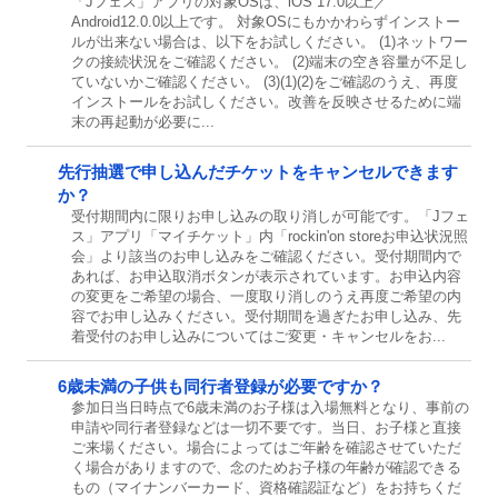
「Jフェス」アプリの対象OSは、iOS 17.0以上／
Android12.0.0以上です。 対象OSにもかかわらずインストー
ルが出来ない場合は、以下をお試しください。 (1)ネットワー
クの接続状況をご確認ください。 (2)端末の空き容量が不足し
ていないかご確認ください。 (3)(1)(2)をご確認のうえ、再度
インストールをお試しください。改善を反映させるために端
末の再起動が必要に...
先行抽選で申し込んだチケットをキャンセルできます
か？
受付期間内に限りお申し込みの取り消しが可能です。「Jフェ
ス」アプリ「マイチケット」内「rockin'on storeお申込状況照
会」より該当のお申し込みをご確認ください。受付期間内で
あれば、お申込取消ボタンが表示されています。お申込内容
の変更をご希望の場合、一度取り消しのうえ再度ご希望の内
容でお申し込みください。受付期間を過ぎたお申し込み、先
着受付のお申し込みについてはご変更・キャンセルをお...
6歳未満の子供も同行者登録が必要ですか？
参加日当日時点で6歳未満のお子様は入場無料となり、事前の
申請や同行者登録などは一切不要です。当日、お子様と直接
ご来場ください。場合によってはご年齢を確認させていただ
く場合がありますので、念のためお子様の年齢が確認できる
もの（マイナンバーカード、資格確認証など）をお持ちくだ