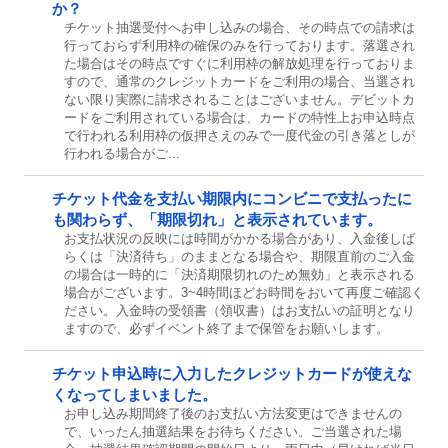
か？
チケット抽選受付へお申し込みの場合、その時点での請求は
行っておらず利用枠の確保のみを行っております。落選され
た場合はその時点ですぐに利用枠の解放処理を行っておりま
すので、通常のクレジットカードをご利用の場合、当選され
ない限り実際に請求されることはございません。デビットカ
ードをご利用されている場合は、カードの特性上お申込時点
で行われる利用枠の仮押さえのみで一度代金の引き落としが
行われる場合がご...
チケット代金を支払い期限内にコンビニで支払ったに
も関わらず、「期限切れ」と表示されています。
お支払状況の反映には時間がかかる場合があり、入金後しば
らくは「決済待ち」のままとなる場合や、期限直前のご入金
の場合は一時的に「決済期限切れのため無効」と表示される
場合がございます。3~4時間ほどお時間をおいて再度ご確認く
ださい。入金時の受領書（領収書）はお支払いの証明となり
ますので、必ずイベント終了まで保管をお願いします。
チケット申込時に入力したクレジットカードが使えな
くなってしまいました。
お申し込み期間終了後のお支払い方法変更はできませんの
で、いったん抽選結果をお待ちください。ご当選された場