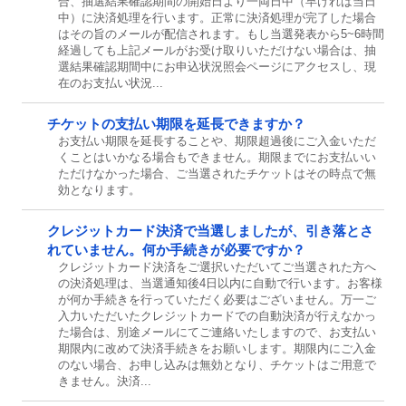
合、抽選結果確認期間の開始日より一両日中（早ければ当日
中）に決済処理を行います。正常に決済処理が完了した場合
はその旨のメールが配信されます。もし当選発表から5~6時間
経過しても上記メールがお受け取りいただけない場合は、抽
選結果確認期間中にお申込状況照会ページにアクセスし、現
在のお支払い状況...
チケットの支払い期限を延長できますか？
お支払い期限を延長することや、期限超過後にご入金いただ
くことはいかなる場合もできません。期限までにお支払いい
ただけなかった場合、ご当選されたチケットはその時点で無
効となります。
クレジットカード決済で当選しましたが、引き落とさ
れていません。何か手続きが必要ですか？
クレジットカード決済をご選択いただいてご当選された方へ
の決済処理は、当選通知後4日以内に自動で行います。お客様
が何か手続きを行っていただく必要はございません。万一ご
入力いただいたクレジットカードでの自動決済が行えなかっ
た場合は、別途メールにてご連絡いたしますので、お支払い
期限内に改めて決済手続きをお願いします。期限内にご入金
のない場合、お申し込みは無効となり、チケットはご用意で
きません。決済...