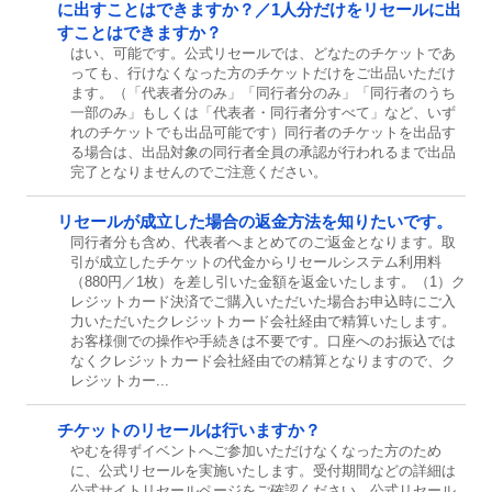
に出すことはできますか？／1人分だけをリセールに出
すことはできますか？
はい、可能です。公式リセールでは、どなたのチケットであ
っても、行けなくなった方のチケットだけをご出品いただけ
ます。（「代表者分のみ」「同行者分のみ」「同行者のうち
一部のみ」もしくは「代表者・同行者分すべて」など、いず
れのチケットでも出品可能です）同行者のチケットを出品す
る場合は、出品対象の同行者全員の承認が行われるまで出品
完了となりませんのでご注意ください。
リセールが成立した場合の返金方法を知りたいです。
同行者分も含め、代表者へまとめてのご返金となります。取
引が成立したチケットの代金からリセールシステム利用料
（880円／1枚）を差し引いた金額を返金いたします。（1）ク
レジットカード決済でご購入いただいた場合お申込時にご入
力いただいたクレジットカード会社経由で精算いたします。
お客様側での操作や手続きは不要です。口座へのお振込では
なくクレジットカード会社経由での精算となりますので、ク
レジットカー...
チケットのリセールは行いますか？
やむを得ずイベントへご参加いただけなくなった方のため
に、公式リセールを実施いたします。受付期間などの詳細は
公式サイトリセールページをご確認ください。公式リセール