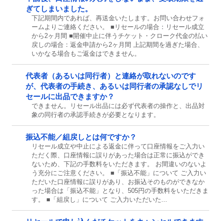
ぎてしまいました。
下記期間内であれば、再送金いたします。お問い合わせフォ
ームよりご連絡ください。 ■リセールの場合：リセール成立
から2ヶ月間 ■開催中止に伴うチケット・クローク代金の払い
戻しの場合：返金申請から2ヶ月間 上記期間を過ぎた場合、
いかなる場合もご返金はできません。
代表者（あるいは同行者）と連絡が取れないのです
が、代表者の手続き、あるいは同行者の承認なしでリ
セールに出品できますか？
できません。リセール出品には必ず代表者の操作と、出品対
象の同行者の承認手続きが必要となります。
振込不能／組戻しとは何ですか？
リセール成立や中止による返金に伴って口座情報をご入力い
ただく際、口座情報に誤りがあった場合は正常に振込ができ
ないため、下記の手数料をいただきます。 お間違いのないよ
う充分にご注意ください。 ■「振込不能」について ご入力い
ただいた口座情報に誤りがあり、お振込そのものができなか
った場合は「振込不能」となり、505円の手数料をいただきま
す。 ■「組戻し」について ご入力いただいた...