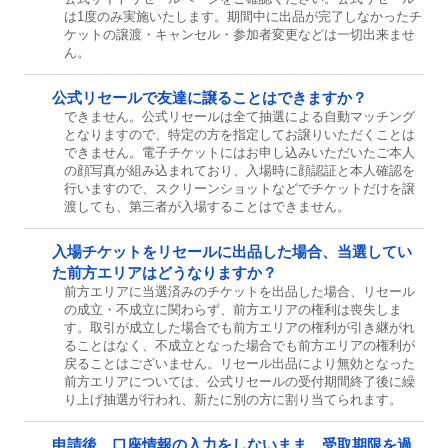
は1度のみ実施いたします。期間中に出品が完了しなかったチ
ケットの譲渡・キャンセル・参加者変更などは一切出来ませ
ん。
公式リセールで友達に譲ることはできますか？
できません。公式リセールは全て抽選による自動マッチング
となりますので、特定の方を指定してお譲りいただくことは
できません。電子チケットにはお申し込みいただいたご本人
の顔写真が組み込まれており、入場時に顔認証と本人確認を
行いますので、スクリーンショットなどでチケットだけを譲
渡しても、第三者が入場することはできません。
入場チケットをリセールに出品した場合、当選してい
た前方エリアはどうなりますか？
前方エリアに当選済みのチケットを出品した場合、リセール
の成立・不成立に関わらず、前方エリアの権利は喪失しま
す。取引が成立した場合でも前方エリアの権利が引き継がれ
ることはなく、不成立となった場合でも前方エリアの権利が
戻ることはございません。リセール出品により無効となった
前方エリアについては、公式リセールの受付期間終了後に繰
り上げ抽選が行われ、新たに別の方に割り当てられます。
申請後、口座情報の入力をしないまま、受取期限を過