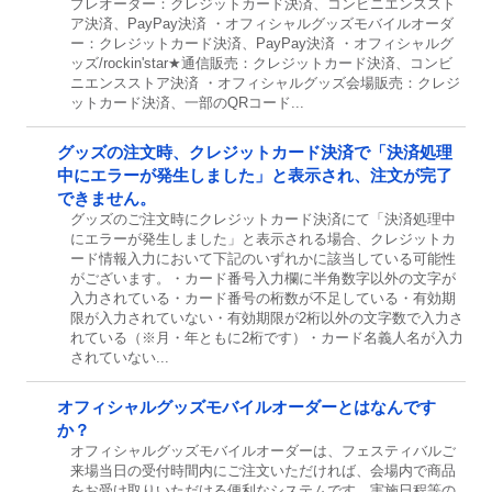
プレオーダー：クレジットカード決済、コンビニエンススト
ア決済、PayPay決済 ・オフィシャルグッズモバイルオーダ
ー：クレジットカード決済、PayPay決済 ・オフィシャルグ
ッズ/rockin'star★通信販売：クレジットカード決済、コンビ
ニエンスストア決済 ・オフィシャルグッズ会場販売：クレジ
ットカード決済、一部のQRコード...
グッズの注文時、クレジットカード決済で「決済処理
中にエラーが発生しました」と表示され、注文が完了
できません。
グッズのご注文時にクレジットカード決済にて「決済処理中
にエラーが発生しました」と表示される場合、クレジットカ
ード情報入力において下記のいずれかに該当している可能性
がございます。・カード番号入力欄に半角数字以外の文字が
入力されている・カード番号の桁数が不足している・有効期
限が入力されていない・有効期限が2桁以外の文字数で入力さ
れている（※月・年ともに2桁です）・カード名義人名が入力
されていない...
オフィシャルグッズモバイルオーダーとはなんです
か？
オフィシャルグッズモバイルオーダーは、フェスティバルご
来場当日の受付時間内にご注文いただければ、会場内で商品
をお受け取りいただける便利なシステムです。実施日程等の