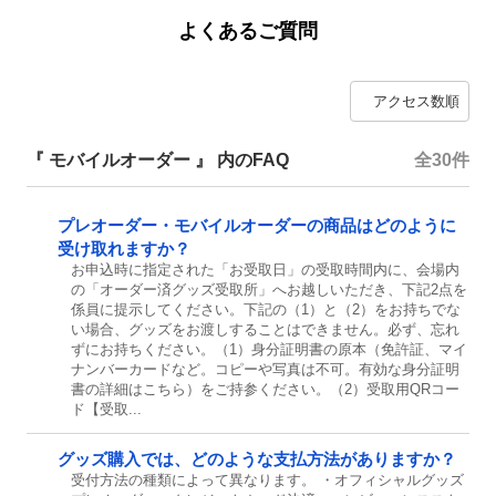
よくあるご質問
『 モバイルオーダー 』 内のFAQ
全30件
プレオーダー・モバイルオーダーの商品はどのように
受け取れますか？
お申込時に指定された「お受取日」の受取時間内に、会場内
の「オーダー済グッズ受取所」へお越しいただき、下記2点を
係員に提示してください。下記の（1）と（2）をお持ちでな
い場合、グッズをお渡しすることはできません。必ず、忘れ
ずにお持ちください。（1）身分証明書の原本（免許証、マイ
ナンバーカードなど。コピーや写真は不可。有効な身分証明
書の詳細はこちら）をご持参ください。（2）受取用QRコー
ド【受取...
グッズ購入では、どのような支払方法がありますか？
受付方法の種類によって異なります。 ・オフィシャルグッズ