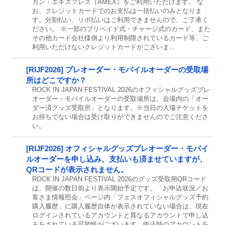
カン・エキスプレス（AMEX）をご利用いただけます。 な
お、クレジットカードでのお支払は一括払いのみとなりま
す。分割払い、リボ払いはご利用できませんので、ご了承く
ださい。 ※一部のプリペイド式・チャージ式のカード、また
その他カード会社様側より利用制限されているカード等、ご
利用いただけないクレジットカードがございま...
[RIJF2026] プレオーダー・モバイルオーダーの受取場
所はどこですか？
ROCK IN JAPAN FESTIVAL 2026のオフィシャルグッズプレ
オーダー・モバイルオーダーの受取場所は、会場内の「オー
ダー済グッズ受取所」となります。※当日の入場チケットを
お持ちでない場合は受け取りができませんのでご注意くださ
い。
[RIJF2026] オフィシャルグッズプレオーダー・モバイ
ルオーダーを申し込み、支払いも済ませていますが、
QRコードが表示されません。
ROCK IN JAPAN FESTIVAL 2026のグッズ受取用QRコード
は、開催の数日前より表示開始予定です。「お申込状況／お
客さま情報照会」ページ内「フェスオフィシャルグッズ予約
購入履歴」に購入履歴自体が表示されていない場合は、現在
ログインされているアカウントと異なるアカウントで申し込
みをされている可能性がございます。申込時のアカウントを