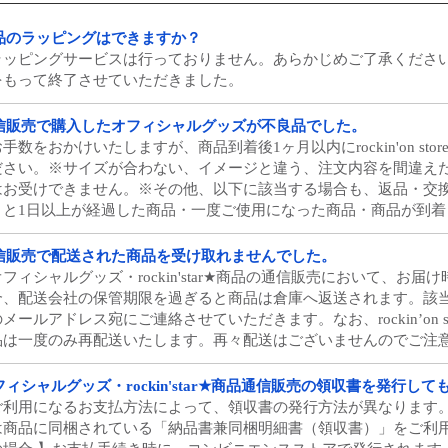
品のラッピングはできますか？
ラッピングサービスは行っておりません。あらかじめご了承ください。
をもって終了させていただきました。
信販売で購入したオフィシャルグッズが不良品でした。
お手数をおかけいたしますが、商品到着後1ヶ月以内にrockin'on s
ださい。※サイズが合わない、イメージと違う、注文内容を間違え
はお受けできません。※その他、以下に該当する場合も、返品・交
月と1日以上が経過した商品・一度ご使用になった商品・商品が到着し
信販売で配送された商品を受け取れませんでした。
オフィシャルグッズ・rockin'star★商品の通信販売において、
合、配送会社の保管期限を過ぎると商品は倉庫へ返送されます。該
のメールアドレス宛にご連絡させていただきます。なお、rockin’on 
品は一度のみ再配送いたします。再々配送はございませんのでご注
フィシャルグッズ・rockin'star★商品通信販売の領収書を発行して
ご利用になるお支払方法によって、領収書の発行方法が異なります。
は商品に同梱されている「納品書兼同梱明細書（領収書）」をご利用