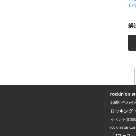
い
解
rockin'on
お問い合わせ
ロッキング
イベント参加
rockin'star Car
「Jフェス