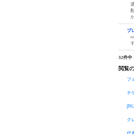
プ
32件中 
閲覧の
フ
チ
[
ク
代