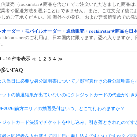
通信販売（rockin'star★商品を含む）でご注文いただきました
配業者や配送方法を選ぶことはできません。また、ご注文完了後に
かじめご了承ください。※ 海外への発送、および営業所留めでの発
レオーダー・モバイルオーダー・通信販売・rockin'star★商品
rockin'on storeのご利用は、日本国内に限ります。恐れ入りま
す。
1 - 10 件を表示
≪
1
2
3
4
≫
多いFAQ
ェス当日に必要な身分証明書について／顔写真付きの身分証明書を
ケットの抽選結果が出ていないのにクレジットカードの代金が引き
RIJF2026]前方エリアの抽選受付はいつ、どこで行われますか？
レジットカード決済でチケットを申し込み、引き落とされたのです
表者と同行者を入れ替えて同じ日に申し込んでもいいですか？／同