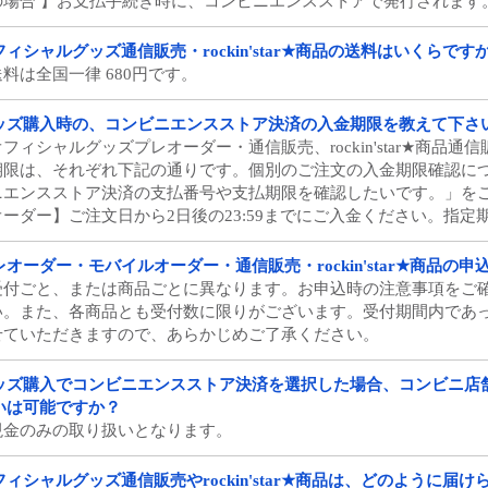
の場合 】お支払手続き時に、コンビニエンスストアで発行されます
フィシャルグッズ通信販売・rockin'star★商品の送料はいくらです
送料は全国一律 680円です。
ッズ購入時の、コンビニエンスストア決済の入金期限を教えて下さ
オフィシャルグッズプレオーダー・通信販売、rockin'star★商
期限は、それぞれ下記の通りです。個別のご注文の入金期限確認につ
ニエンスストア決済の支払番号や支払期限を確認したいです。」を
オーダー】ご注文日から2日後の23:59までにご入金ください。指定期
レオーダー・モバイルオーダー・通信販売・rockin'star★商品の
受付ごと、または商品ごとに異なります。お申込時の注意事項をご
い。また、各商品とも受付数に限りがございます。受付期間内であ
せていただきますので、あらかじめご了承ください。
ッズ購入でコンビニエンスストア決済を選択した場合、コンビニ店
いは可能ですか？
現金のみの取り扱いとなります。
フィシャルグッズ通信販売やrockin'star★商品は、どのように届