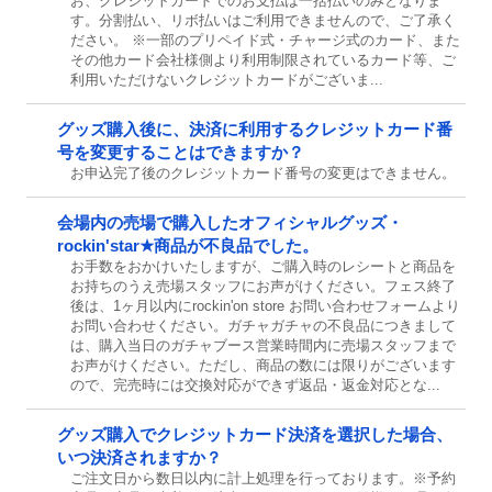
お、クレジットカードでのお支払は一括払いのみとなりま
す。分割払い、リボ払いはご利用できませんので、ご了承く
ださい。 ※一部のプリペイド式・チャージ式のカード、また
その他カード会社様側より利用制限されているカード等、ご
利用いただけないクレジットカードがございま...
グッズ購入後に、決済に利用するクレジットカード番
号を変更することはできますか？
お申込完了後のクレジットカード番号の変更はできません。
会場内の売場で購入したオフィシャルグッズ・
rockin'star★商品が不良品でした。
お手数をおかけいたしますが、ご購入時のレシートと商品を
お持ちのうえ売場スタッフにお声がけください。フェス終了
後は、1ヶ月以内にrockin'on store お問い合わせフォームより
お問い合わせください。ガチャガチャの不良品につきまして
は、購入当日のガチャブース営業時間内に売場スタッフまで
お声がけください。ただし、商品の数には限りがございます
ので、完売時には交換対応ができず返品・返金対応とな...
グッズ購入でクレジットカード決済を選択した場合、
いつ決済されますか？
ご注文日から数日以内に計上処理を行っております。※予約