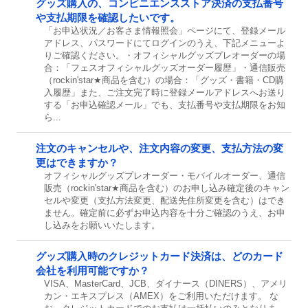
グッズ購入の、コンビニエンスストア決済の支払番号
や支払期限を確認したいです。
「お申込状況／お客さま情報照会」ページにて、登録メール
アドレス、パスワードにてログインのうえ、下記メニューよ
りご確認ください。・オフィシャルグッズプレオーダーの場
合：「フェスオフィシャルグッズオーダー履歴」・通信販売
（rockin'star★商品を含む）の場合：「グッズ・書籍・CD購
入履歴」また、ご注文完了時に登録メールアドレスへお送り
する「お申込確認メール」でも、支払番号や支払期限をお知
ら...
注文のキャンセルや、注文内容の変更、支払方法の変
更はできますか？
オフィシャルグッズプレオーダー・モバイルオーダー、通信
販売（rockin'star★商品を含む）のお申し込み確定後のキャン
セルや変更（支払方法変更、配送先住所変更を含む）はでき
ません。確定前に必ずお申込内容を十分ご確認のうえ、お申
し込みをお願いいたします。
グッズ購入時のクレジットカード決済は、どのカード
会社を利用可能ですか？
VISA、MasterCard、JCB、ダイナース（DINERS）、アメリ
カン・エキスプレス（AMEX）をご利用いただけます。 な