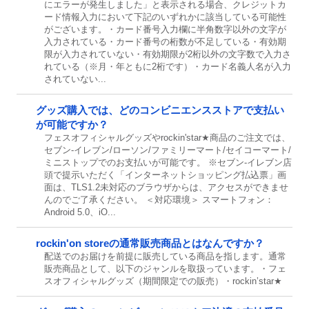
にエラーが発生しました」と表示される場合、クレジットカ
ード情報入力において下記のいずれかに該当している可能性
がございます。・カード番号入力欄に半角数字以外の文字が
入力されている・カード番号の桁数が不足している・有効期
限が入力されていない・有効期限が2桁以外の文字数で入力さ
れている（※月・年ともに2桁です）・カード名義人名が入力
されていない...
グッズ購入では、どのコンビニエンスストアで支払い
が可能ですか？
フェスオフィシャルグッズやrockin'star★商品のご注文では、
セブン-イレブン/ローソン/ファミリーマート/セイコーマート/
ミニストップでのお支払いが可能です。 ※セブン-イレブン店
頭で提示いただく「インターネットショッピング払込票」画
面は、TLS1.2未対応のブラウザからは、アクセスができませ
んのでご了承ください。 ＜対応環境＞ スマートフォン：
Android 5.0、iO...
rockin'on storeの通常販売商品とはなんですか？
配送でのお届けを前提に販売している商品を指します。通常
販売商品として、以下のジャンルを取扱っています。・フェ
スオフィシャルグッズ（期間限定での販売）・rockin’star★