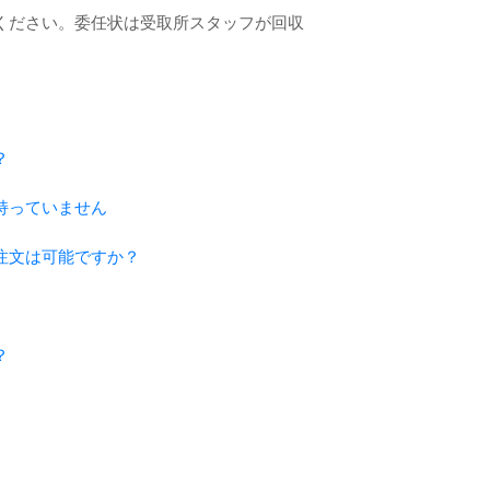
ください。委任状は受取所スタッフが回収
？
持っていません
注文は可能ですか？
？