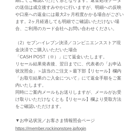
細にてご確認いただく形となります。返金処理データ
の送信は成立後すみやかに行いますが、明細への反映
や口座への返金には最大2ヶ月程度かかる場合がござい
ます。2ヶ月経過しても明細でご確認いただけない場
合、ご利用のカード会社へお問い合わせください。
（2）セブン-イレブン決済／コンビニエンスストア現
金決済でご購入いただいた場合
「CASH POST（※）」にて返金いたします。
リセール結果発表後、翌日まで
に、代表者の「お申込
状況照会」＞該当のご注文＞最下部【リセール】欄内
「お取引結果のご入金について」にて返金手順をご案
内いたします。
同時にご案内メールもお送りしますが、メールがお受
け取りいただけなくとも【リセール】欄より受取方法
をご確認いただけます。
▼お申込状況／お客さま情報照会ページ
https://member.rockinonstore.jp/login