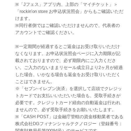
※「Jフェス」アプリ内、上部の「マイチケット」＞
「rockin'on store お申込状況照会」からもご確認いただ
けます。
※同行者側ではご確認いただけませんので、代表者の
アカウントでご確認ください。
※一定期間が経過するとご返金はお受け取りいただけ
なくなります。お申込状況照会ページに入力期限が記
載されておりますので、必ず期限内にご入力くださ
い。ご入力のないままリセール成立日より2ヶ月が経過
した場合、いかなる場合も返金をお受け取りいただく
ことはできません。
※「セブン-イレブン決済」を選択して店頭でクレジッ
トカードでお支払いいただいた場合も、受取手続きが
必要です。クレジットカード経由の自動返金は行われ
ませんので、必ず受取手続きをお願いいたします。
※「CASH POST」は金融庁管轄の資金移動業者である
株式会社DGフィナンシャルテクノロジー（登録番号：
関東財務局長第00094号）のサービスです。