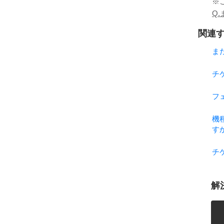
※
Q
関連す
ま
チ
フ
機
す
チ
解