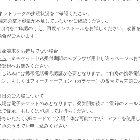
1)ネットワークの接続状況をご確認ください。
2)端末の空き容量が不足していないかご確認ください。
3)(1)(2)をご確認のうえ、再度インストールをお試しください。
場合がございます。
対象端末をお持ちでない場合
ちら
（※チケット申込受付期間のみブラウザ用申し込みページへお
者登録へお進みください。
申し込みには携帯電話番号認証が必要となります。ご自身の携帯電
ォン、もしくはフィーチャーフォン（ガラケー）の番号でも問題ご
当日のご入場について
入場は電子チケットのみとなります。発券開始後にご登録のメール
上で提示、もしくは印刷してお持ちください。
持ちいただくQRコードでご入場自体は可能ですが、アプリを使用
了承のうえでお申し込みください。