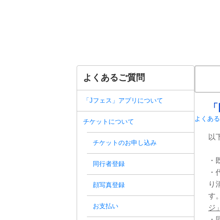
よくあるご質問
「Jフェス」アプリについて
「
よくある
チケットについて
以
チケットのお申し込み
・
同行者登録
・
り
顔写真登録
す
お支払い
ジ
・