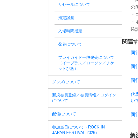
リセールについて
の
・
指定譲渡
・
確
入場時間指定
関連す
発券について
同
プレイガイド一般発売について
（イープラス／ローソン／チケ
同
ットぴあ）
同
グッズについて
代
新規会員登録／会員情報／ログイン
い
について
配信について
同
参加当日について（ROCK IN
JAPAN FESTIVAL 2026）
解