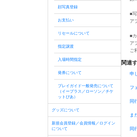
顔写真登録
■
お支払い
ア
リセールについて
■
ア
指定譲渡
ご
入場時間指定
関連す
発券について
申
プレイガイド一般発売について
フ
（イープラス／ローソン／チケ
ットぴあ）
同
グッズについて
ま
新規会員登録／会員情報／ログイン
同
について