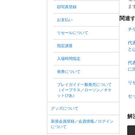
ま
顔写真登録
関連す
お支払い
チ
リセールについて
代
指定譲渡
と
入場時間指定
代
に
発券について
リ
プレイガイド一般発売について
（イープラス／ローソン／チケ
ットぴあ）
セ
グッズについて
解
新規会員登録／会員情報／ログイン
について