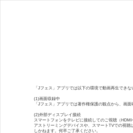
「Jフェス」アプリでは以下の環境で動画再生できな
(1)画面収録中
「Jフェス」アプリでは著作権保護の観点から、画面
(2)外部ディスプレイ接続
スマートフォンをテレビに接続してのご視聴（HDMIケーブル
アストリーミングデバイスや、スマートTVでの視聴
しかねます。何卒ご了承ください。