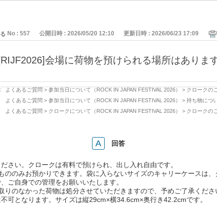
No : 557
公開日時 : 2026/05/20 12:10
更新日時 : 2026/06/23 17:09
る
[RIJF2026]会場に荷物を預けられる場所はありま
:
よくあるご質問
>
参加当日について（ROCK IN JAPAN FESTIVAL 2026）
>
クロークの
よくあるご質問
>
参加当日について（ROCK IN JAPAN FESTIVAL 2026）
>
持ち物につ
よくあるご質問
>
クロークについて（ROCK IN JAPAN FESTIVAL 2026）
>
クロークの
回答
ください。クロークは有料で預けられ、出し入れ自由です。
入るもののみお預かりできます。袋に入らないサイズのキャリーケースは
で、ご自身での管理をお願いいたします。
取りのなかった荷物は処分させていただきますので、予めご了承くださ
なります。サイズは縦29cm×横34.6cm×奥行き42.2cmです。