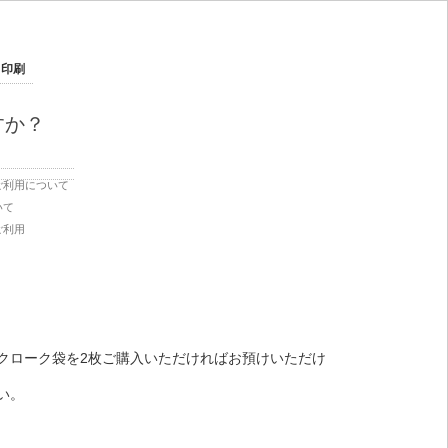
印刷
すか？
ご利用について
いて
ご利用
、クローク袋を2枚ご購入いただければお預けいただけ
い。