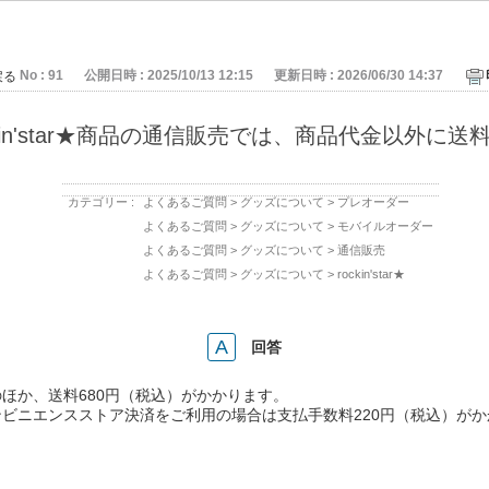
No : 91
公開日時 : 2025/10/13 12:15
更新日時 : 2026/06/30 14:37
戻る
kin'star★商品の通信販売では、商品代金以外に
カテゴリー :
よくあるご質問
>
グッズについて
>
プレオーダー
よくあるご質問
>
グッズについて
>
モバイルオーダー
よくあるご質問
>
グッズについて
>
通信販売
よくあるご質問
>
グッズについて
>
rockin'star★
回答
ほか、送料680円（税込）がかかります。
ビニエンスストア決済をご利用の場合は支払手数料220円（税込）が