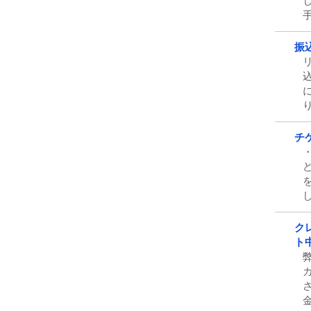
し
手
振
チ
ク
ト