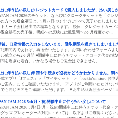
中止に伴う払い戻し]クレジットカードで購入しましたが、払い戻し
JAPAN JAM 2026のチケット、ならびにクロークチケットを「
いた方への返金処理は、5月27日(水) までにすべて完了いたしまし
ットカード会社経由での精算となります。 後日、クレジットカード
の返金処理の完了後、明細への反映には数週間〜2ヶ月程度かか...
請後、口座情報の入力をしないまま、受取期限を過ぎてしまいまし
下記期間内であれば、再送金いたします。お問い合わせフォームより
ール成立から2ヶ月間 ■開催中止に伴うチケット・クローク代金の払
期間を過ぎた場合、いかなる場合もご返金はできません。
中止に伴う払い戻し]申請や手続きが必要かどうかわかりません。調
式アプリ「Jフェス」＞「マイチケット」＞「rockin’on store お申込
のご案内」にてご確認いただけます。 アプリがご利用いただけない
でも同じ画面をご確認いただけます。 ▼お申込状況照会ページ https://member.
PAN JAM 2026 5/4(月・祝)開催中止に伴う払い戻しについて
JAPAN JAM 2026 5月4日(月・祝)の開催中止に伴うチケット
ルグッズ プレオーダーの対応については、以下よりご確認ください。