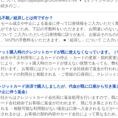
について https://japanjam.jp/2026/news/3799/ ▼【
続きのご...
込不能／組戻しとは何ですか？
リセール成立や中止による返金に伴って口座情報をご入力いただく
込ができないため、下記の手数料をいただきます。 お間違いのない
について ご入力いただいた口座情報に誤りがあり、お振込そのもの
り、505円の手数料をいただきます。 ■「組戻し」について ご入力いた
ケット購入時のクレジットカードが既に使えなくなっています。（
・紛失や不正利用等によるカードの停止 ・カードの更新・契約変更に
どにより、チケット購入時のカードが使えない状態であっても、弊
を行います。 お客様にはクレジットカード会社経由で返金が行われ
したカードの利用分と相殺される ・ご登録の口座宛に、クレジットカー
レジットカード決済で購入しましたが、代金が既に口座から引き落
中止に伴う返金）
弊社からはクレジットカード会社宛に返金処理を行いますので、既
カード会社経由でお客様に返金が行われます。 既に引き落とされて
される ・相殺可能な利用額がない場合は口座へ入金される などが一
金されるかは、お客様の契約内容やカード会社によって異なるため、弊