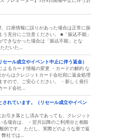
オフィシャルグッズ プレオーダー】5月4日開催中止に伴うお
際、口座情報に誤りがあった場合は正常に振
よう充分にご注意ください。 ■「振込不能」
ができなかった場合は「振込不能」とな
だいた...
リセール成立やイベント中止に伴う返金）
よるカード情報の変更 ・カードの解約 な
社からはクレジットカード会社宛に返金処理
ますので、ご安心ください。 ・新しく発行
ド会社...
とされています。（リセール成立やイベン
にお引き落とし済みであっても、クレジット
いる場合は、 ・翌月以降のご利用分と相殺
般的です。 ただし、実際どのような形で返
社では...