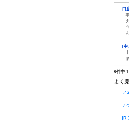
口
[
9件中 1
よく
フ
チ
[