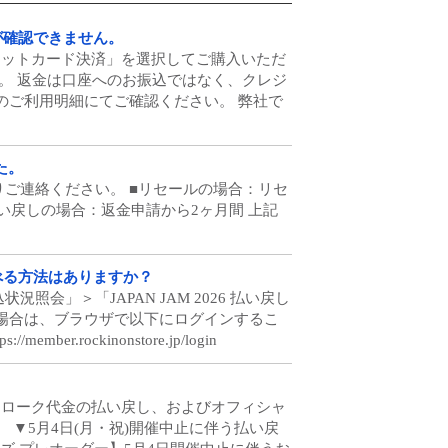
が確認できません。
クレジットカード決済」を選択してご購入いただ
た。 返金は口座へのお振込ではなく、クレジ
のご利用明細にてご確認ください。 弊社で
た。
ご連絡ください。 ■リセールの場合：リセ
い戻しの場合：返金申請から2ヶ月間 上記
べる方法はありますか？
状況照会」＞「JAPAN JAM 2026 払い戻し
場合は、ブラウザで以下にログインするこ
rockinonstore.jp/login
代金・クローク代金の払い戻し、およびオフィシャ
 ▼5月4日(月・祝)開催中止に伴う払い戻