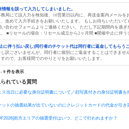
座情報を誤って入力してしまいました。
事務局にて誤入力を検知後、10営業日以内に、再送金案内メールを
え、改めて入力手続きをお願いいたします。 もしお待ちいただいて
問い合わせフォームよりご連絡ください。 ただし下記期間内を過ぎ
ん。 ■リセールの場合：リセール成立から2ヶ月間 ■開催中止に伴うチケ
中止に伴う払い戻し]同行者のチケット代は同行者に返金してもらう
申し訳ございませんが、同行者に個別にご返金することはできません
ますので、お客様間でのやりとりをお願いいたします。
 - 9 件を表示
見られている質問
ェス当日に必要な身分証明書について／顔写真付きの身分証明書を
ケットの抽選結果が出ていないのにクレジットカードの代金が引き
RIJF2026]前方エリアの抽選受付はいつ、どこで行われますか？