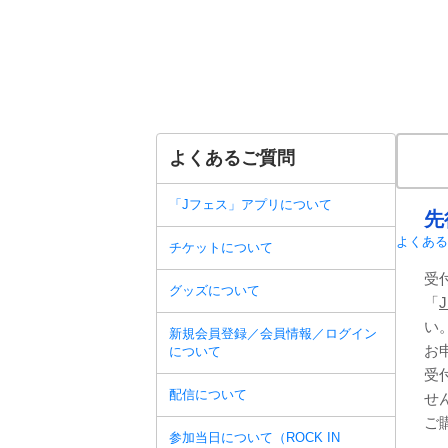
よくあるご質問
「Jフェス」アプリについて
先
よくある
チケットについて
受
グッズについて
「
い
新規会員登録／会員情報／ログイン
お
について
受
配信について
せ
ご
参加当日について（ROCK IN