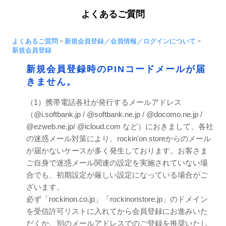
よくあるご質問
よくあるご質問
新規会員登録／会員情報／ログインについて
>
>
新規会員登録
新規会員登録時のPINコードメールが届
きません。
（1）携帯電話各社が発行するメールアドレス
（@i.softbank.jp / @softbank.ne.jp / @docomo.ne.jp /
@ezweb.ne.jp/ @icloud.com など）におきまして、各社
の迷惑メール対策により、rockin'on storeからのメール
が届かないケースが多く発生しております。お客さま
ご自身で迷惑メール関連の設定を実施されていない場
合でも、初期設定が厳しい設定になっている場合がご
ざいます。
必ず「rockinon.co.jp」「rockinonstore.jp」のドメイン
を受信許可リストに入れてから会員登録にお進みいた
だくか、別のメールアドレスでのご登録を推奨いたし