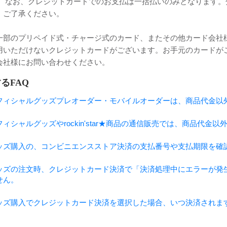
。 なお、クレジットカードでのお支払は一括払いのみとなります
、ご了承ください。
一部のプリペイド式・チャージ式のカード、またその他カード会社
用いただけないクレジットカードがございます。お手元のカードが
会社様にお問い合わせください。
るFAQ
フィシャルグッズプレオーダー・モバイルオーダーは、商品代金以
フィシャルグッズやrockin'star★商品の通信販売では、商品代
ッズ購入の、コンビニエンスストア決済の支払番号や支払期限を確
ッズの注文時、クレジットカード決済で「決済処理中にエラーが発
せん。
ッズ購入でクレジットカード決済を選択した場合、いつ決済されま